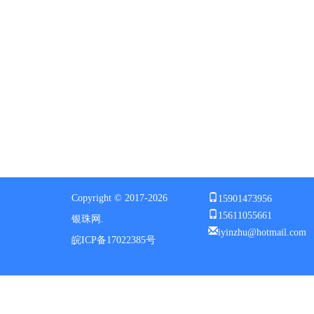
15901473956
Copyright © 2017-2026
15611055661
银珠网.
iyinzhu@hotmail.com
皖ICP备17022385号