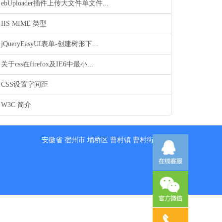
ebUploader插件上传大文件单文件...
IIS MIME 类型
jQueryEasyUI表单-创建树形下...
关于css在firefox及IE6中最小...
CSS设置字间距
W3C 简介
安徽省
宿州市
埇桥区
曹村镇
曹村街