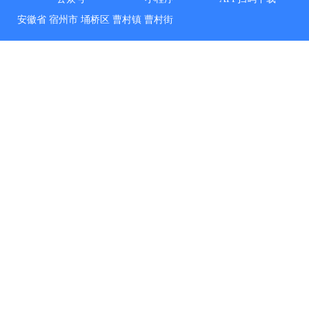
安徽省
宿州市
埇桥区
曹村镇
曹村街