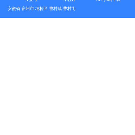
安徽省
宿州市
埇桥区
曹村镇
曹村街