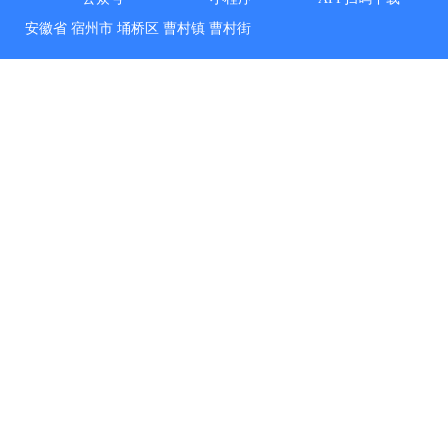
安徽省
宿州市
埇桥区
曹村镇
曹村街